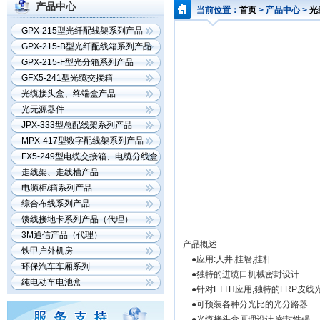
产品中心
当前位置：
首页
> 产品中心 >
光
GPX-215型光纤配线架系列产品
GPX-215-B型光纤配线箱系列产品
GPX-215-F型光分箱系列产品
GFX5-241型光缆交接箱
光缆接头盒、终端盒产品
光无源器件
JPX-333型总配线架系列产品
MPX-417型数字配线架系列产品
FX5-249型电缆交接箱、电缆分线盒
产品
走线架、走线槽产品
电源柜/箱系列产品
综合布线系列产品
馈线接地卡系列产品（代理）
3M通信产品（代理）
产品概述
铁甲户外机房
●应用:人井,挂墙,挂杆
环保汽车车厢系列
●独特的进缆口机械密封设计
纯电动车电池盒
●针对FTTH应用,独特的FRP皮
●可预装各种分光比的光分路器
●光缆接头盒原理设计,密封性强